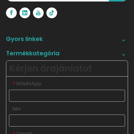
Gyors linkek
Termékkategória
Kérjen árajánlatot
WhatsApp
*
Név
Üzenet
*