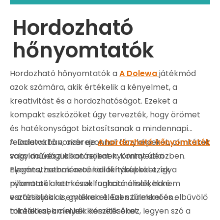
Hordozható
hőnyomtatók
Hordozható hőnyomtatók a
A Dolewa
játékmód
azok számára, akik értékelik a kényelmet, a
kreativitást és a hordozhatóságot. Ezeket a
kompakt eszközöket úgy tervezték, hogy örömet
és hatékonyságot biztosítsanak a mindennapi
feladatokban, akár azonnali fényképeket, címkéket
A Dolewa fő vonzereje
A hordozható hőnyomtatók
vagy művészi alkotásokat nyomtat útközben.
sokoldalúságukban rejlenek. Könnyedén
Elegáns, zsebméretű kialakításukkal ezek a
nyomtathatnak azonnali fényképeket, így
nyomtatók nem csak funkcionálisak, hanem
pillanatok alatt kézzelfogható emlékekké
esztétikusak is, gyakran élénk színekkel és elbűvölő
varázsolják az emlékeket. Ezen túlmenően
mintákkal, amelyek kiemelik őket.
tökéletesek címkék készítéséhez, legyen szó a