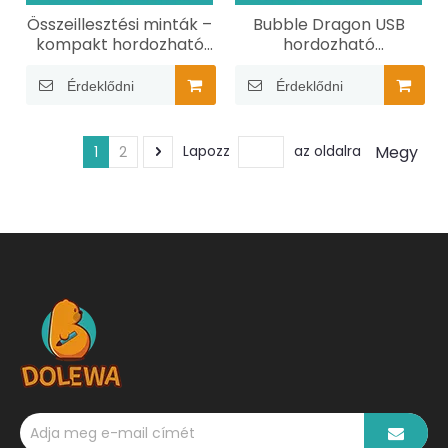
Összeillesztési minták –
Bubble Dragon USB
kompakt hordozható
hordozható
hőnyomtató
hőnyomtató
Érdeklődni
Érdeklődni
Megy
Lapozz
az oldalra
1
2