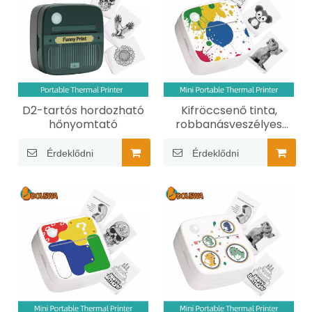
D2-tartós hordozható
Kifröccsenő tinta,
hőnyomtató
robbanásveszélyes
golyó – zsebméretű
hordozható
Érdeklődni
Érdeklődni
hőnyomtató