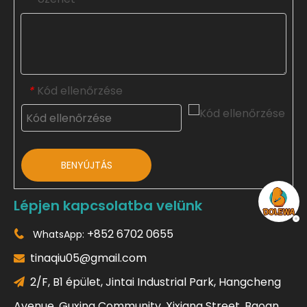
Kód ellenőrzése
*
BENYÚJTÁS
Lépjen kapcsolatba velünk
+852 6702 0655
WhatsApp:

tinaqiu05@gmail.com

2/F, B1 épület, Jintai Industrial Park, Hangcheng

Avenue, Guxing Community, Xixiang Street, Baoan