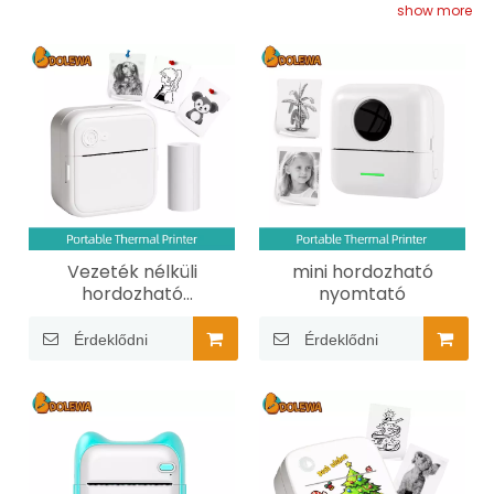
munkaterület elrendezéséről, utazás közbeni
show more
tárgyak megjelöléséről vagy személyre szabott
ajándékok készítésére. Az alkalmazott
hőtechnológia elkenődésmentes, tintamentes
nyomatokat tesz lehetővé, ezáltal környezetbarát
és költséghatékony. Ezek a nyomtatók FCC, CCC,
CE, Rohs és IC tanúsítvánnyal rendelkeznek,
garantálva a magas minőséget és biztonságot.
Vezeték nélküli
mini hordozható
hordozható
nyomtató
hőnyomtató
Érdeklődni
Érdeklődni