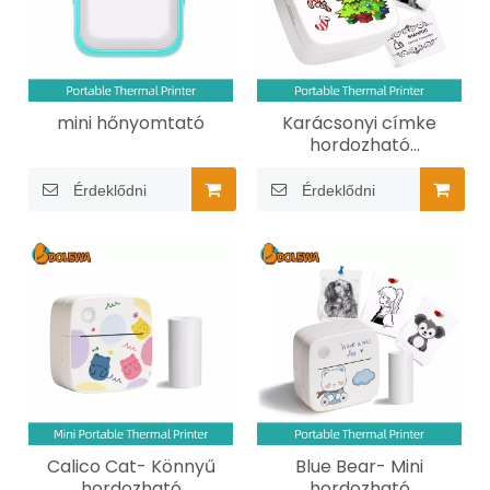
mini hőnyomtató
Karácsonyi címke
hordozható
hőnyomtató
Érdeklődni
Érdeklődni
Calico Cat- Könnyű
Blue Bear- Mini
hordozható
hordozható