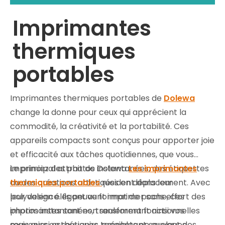
Imprimantes
thermiques
portables
Imprimantes thermiques portables de
Dolewa
change la donne pour ceux qui apprécient la
commodité, la créativité et la portabilité. Ces
appareils compacts sont conçus pour apporter joie
et efficacité aux tâches quotidiennes, que vous
imprimiez des photos instantanées, des étiquettes
Le principal attrait de Dolewa
Les imprimantes
ou des créations artistiques en déplacement. Avec
thermiques portables
résident dans leur
leur design élégant au format de poche, ces
polyvalence. Ils peuvent imprimer sans effort des
imprimantes sont non seulement fonctionnelles
photos instantanées, transformant ainsi vos
mais aussi esthétiques, présentant souvent des
souvenirs en souvenirs tangibles en quelques