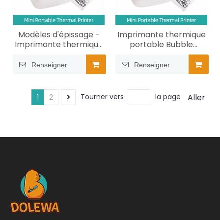
Modèles d'épissage -
Imprimante thermique
Imprimante thermique
portable Bubble
portable compacte
Dragon-USB
Renseigner
Renseigner
Aller
Tourner vers
la page
1
2