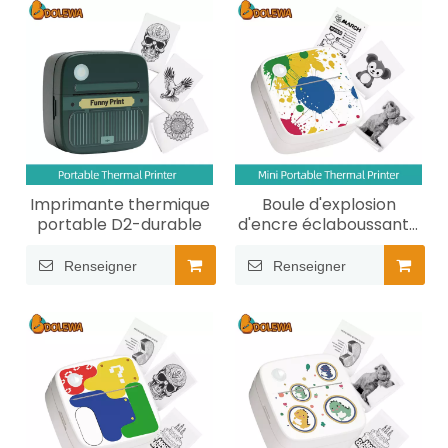
Imprimante thermique
Boule d'explosion
portable D2-durable
d'encre éclaboussante
- Imprimante
thermique portable de
Renseigner
Renseigner
poche