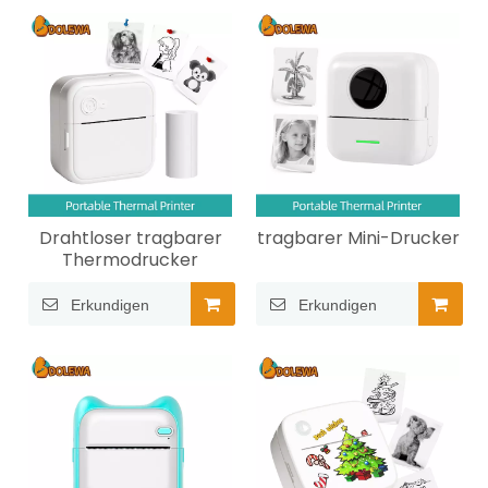
Markieren von Gegenständen auf Reisen oder zum
Basteln personalisierter Geschenke. Die
verwendete Thermotechnologie sorgt für wisch-
und tintenfreie Ausdrucke und macht sie sowohl
umweltfreundlich als auch kostengünstig. Diese
Drucker sind nach FCC, CCC, CE, Rohs und IC
zertifiziert und garantieren so hohe Qualität und
Sicherheit.
Drahtloser tragbarer
tragbarer Mini-Drucker
Thermodrucker
Erkundigen
Erkundigen