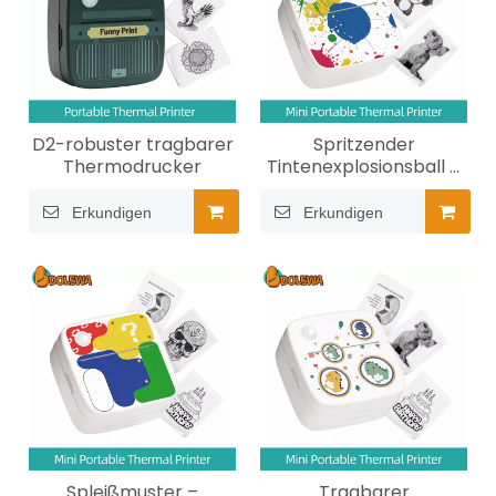
D2-robuster tragbarer
Spritzender
Thermodrucker
Tintenexplosionsball –
tragbarer
Thermodrucker im
Erkundigen
Erkundigen
Taschenformat
Spleißmuster –
Tragbarer