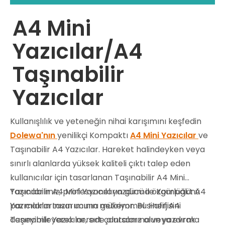
A4 Mini
Yazıcılar/A4
Taşınabilir
Yazıcılar
Kullanışlılık ve yeteneğin nihai karışımını keşfedin
Dolewa'nın
yenilikçi Kompaktı
A4 Mini Yazıcılar
ve
Taşınabilir A4 Yazıcılar. Hareket halindeyken veya
sınırlı alanlarda yüksek kaliteli çıktı talep eden
kullanıcılar için tasarlanan Taşınabilir A4 Mini
Yazıcılarımız, profesyonel yazdırma özgürlüğünü
Taşınabilir A4 Mini Yazıcıların gücü ile Kompakt A4
parmaklarınızın ucuna getiriyor. Bu Hafif A4
Yazıcıların tasarımının mükemmel sinerjisini
Taşınabilir Yazıcılar, sırt çantalarına veya evrak
deneyimleyerek nerede olursanız olun yazdırma