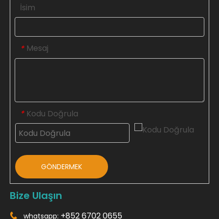
İsim
Mesaj
*
Kodu Doğrula
*
GÖNDERMEK
Bize Ulaşın
+852 6702 0655
whatsapp:
