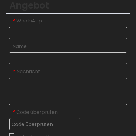
Angebot
WhatsApp
*
Name
Nachricht
*
Code überprüfen
*