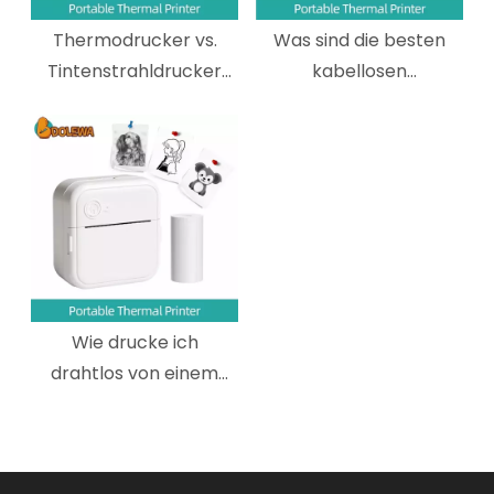
Thermodrucker vs.
Was sind die besten
Tintenstrahldrucker
kabellosen
Welches sollten Sie
Thermodrucker für
wählen?
Versandetiketten?
Wie drucke ich
drahtlos von einem
mobilen Gerät auf
einen drahtlosen
tragbaren