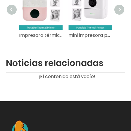
ermica
Impresora térmica portátil
mini impresora portátil
Noticias relacionadas
¡El contenido está vacío!